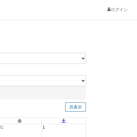
ログイン
月表示
金
土
31
1