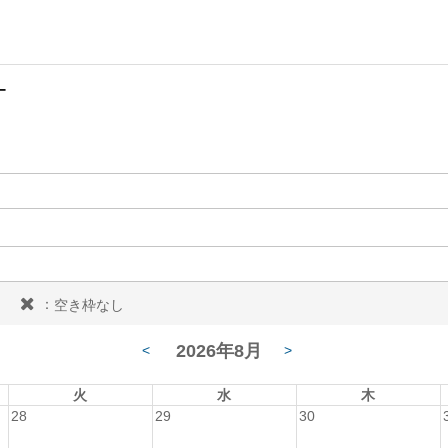
ー
：
空き枠なし
2026年8月
<
>
火
水
木
28
29
30