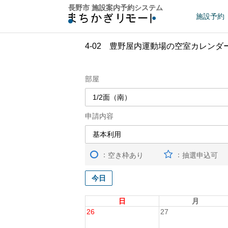
長野市 施設案内予約システム
施設予約
4-02 豊野屋内運動場の空室カレンダ
部屋
申請内容
：
：
空き枠あり
抽選申込可
今日
日
月
26
27